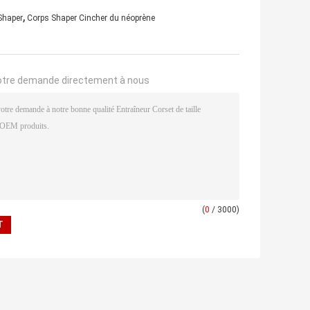
,
Shaper
Corps Shaper Cincher du néoprène
otre demande directement à nous
(
0
/ 3000)