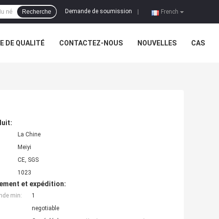
Demande de soumission
Recherche
|
French
 DE QUALITÉ
CONTACTEZ-NOUS
NOUVELLES
CAS
uit:
La Chine
Meiyi
CE, SGS
1023
ement et expédition:
nde min:
1
negotiable