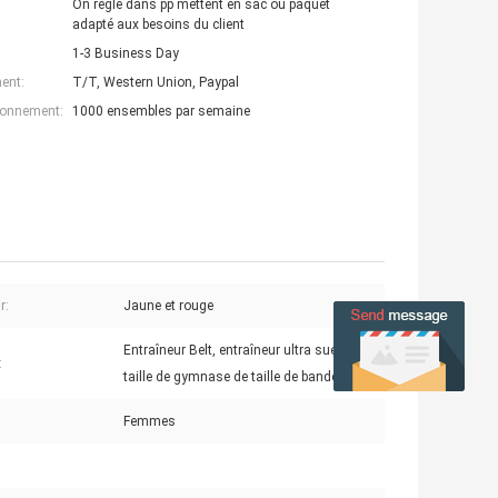
On réglé dans pp mettent en sac ou paquet
adapté aux besoins du client
1-3 Business Day
ent:
T/T, Western Union, Paypal
ionnement:
1000 ensembles par semaine
r:
Jaune et rouge
Entraîneur Belt, entraîneur ultra sué de
:
taille de gymnase de taille de bande
Femmes