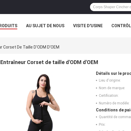
RODUITS
AU SUJET DE NOUS
VISITE D'USINE
CONTRÔLE
ur Corset De Taille D'ODM D'OEM
Entraîneur Corset de taille d'ODM d'OEM
Détails sur le prod
Lieu d'origine:
Nom de marque:
Certification:
Numéro de modèle:
Conditions de pai
Quantité de comma
Prix: