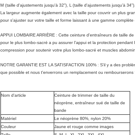
M (taille d'ajustements jusqu'à 32"), L (taille d'ajustements jusqu'à 34")
La largeur augmente également avec la taille pour couvrir un plus gran
pour s'ajuster sur votre taille et forme laissant à une gamme complè
APPUI LOMBAIRE ARRIÈRE : Cette ceinture d'entraîneurs de taille d
pour le plus lombo-sacré a pu assurer l'appui et la protection pendant 
compression pour soutenir votre plus lombo-sacré et muscles abdomi
NOTRE GARANTIE EST LA SATISFACTION 100% : S'il y a des problèmes
que possible et nous t'enverrons un remplacement ou rembourserons 
Nom d'article
Ceinture de trimmer de taille du
néoprène, entraîneur sué de taille de
bande
Matériel
Le néoprène 80%, nylon 20%
Couleur
Jaune et rouge comme images
Taille
S, M, L, XL, 2XL, 3XL, 4XL