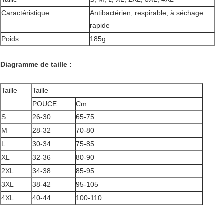
Caractéristique
Antibactérien, respirable, à séchage
rapide
Poids
185g
Diagramme de taille :
Taille
Taille
POUCE
Cm
S
26-30
65-75
M
28-32
70-80
L
30-34
75-85
XL
32-36
80-90
2XL
34-38
85-95
3XL
38-42
95-105
4XL
40-44
100-110