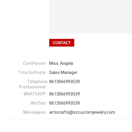
ContPerson :
Miss. Angela
Titre Du Poste :
Sales Manager
Téléphone
8613066993539
Professionnel :
WHATSAPP :
8613066993539
WeChat :
8613066993539
Messagerie :
artscrafts@szcustomjewelry.com