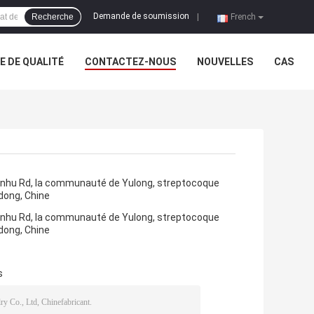
Demande de soumission
Recherche
|
French
 DE QUALITÉ
CONTACTEZ-NOUS
NOUVELLES
CAS
 Jinhu Rd, la communauté de Yulong, streptocoque
dong, Chine
 Jinhu Rd, la communauté de Yulong, streptocoque
dong, Chine
s