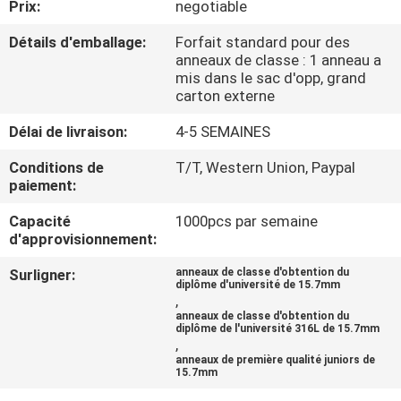
Prix:
negotiable
CONTRÔLE
Détails d'emballage:
Forfait standard pour des
anneaux de classe : 1 anneau a
DE
mis dans le sac d'opp, grand
carton externe
QUALITÉ
Délai de livraison:
4-5 SEMAINES
CONTACTEZ-
Conditions de
T/T, Western Union, Paypal
paiement:
NOUS
Capacité
1000pcs par semaine
d'approvisionnement:
NOUVELLES
Surligner:
anneaux de classe d'obtention du
diplôme d'université de 15.7mm
,
CAS
anneaux de classe d'obtention du
diplôme de l'université 316L de 15.7mm
,
PLAN
anneaux de première qualité juniors de
15.7mm
DU