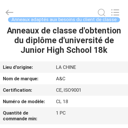
de
championnat
fait
sur
commande
Anneaux adaptés aux besoins du client de classe
Supplier.
Copyright
©
Anneaux de classe d'obtention
MAISON
2020
-
du diplôme d'université de
2025
Shenzhen
Arts&Crafts
PRODUITS
Junior High School 18k
Jewelry
Co.,
Ltd.
All
Rights
AU
Lieu d'origine:
LA CHINE
Reserved.
SUJET
Nom de marque:
A&C
DE
Certification:
CE, ISO9001
NOUS
Numéro de modèle:
CL 18
VISITE
Quantité de
1 PC
commande min:
D'USINE