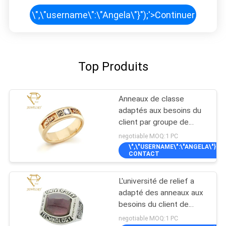
\",\"username\":\"Angela\"}");'>
Continuer
Top Produits
Anneaux de classe
adaptés aux besoins du
client par groupe de
musique du lycée
negotiable MOQ:1 PC
\",\"USERNAME\":\"ANGELA\"}");'
CONTACT
L'université de relief a
adapté des anneaux aux
besoins du client de
classe
negotiable MOQ:1 PC