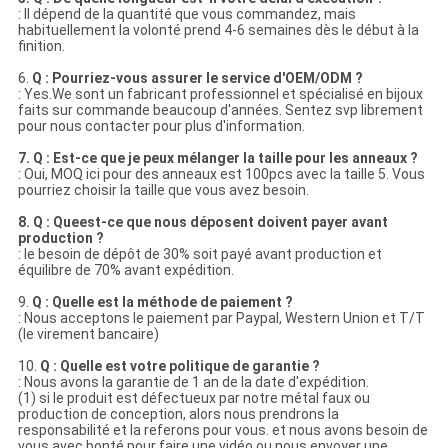
: Il dépend de la quantité que vous commandez, mais
habituellement la volonté prend 4-6 semaines dès le début à la
finition.
6.
Q : Pourriez-vous assurer le service d'OEM/ODM ?
: Yes.We sont un fabricant professionnel et spécialisé en bijoux
faits sur commande beaucoup d'années. Sentez svp librement
pour nous contacter pour plus d'information.
7. Q : Est-ce que je peux mélanger la taille pour les anneaux ?
: Oui, MOQ ici pour des anneaux est 100pcs avec la taille 5. Vous
pourriez choisir la taille que vous avez besoin.
8. Q : Queest-ce que nous déposent doivent payer avant
production ?
: le besoin de dépôt de 30% soit payé avant production et
équilibre de 70% avant expédition.
9.
Q : Quelle est la méthode de paiement ?
: Nous acceptons le paiement par Paypal, Western Union et T/T
(le virement bancaire)
10.
Q : Quelle est votre politique de garantie ?
: Nous avons la garantie de 1 an de la date d'expédition.
(1) si le produit est défectueux par notre métal faux ou
production de conception, alors nous prendrons la
responsabilité et la referons pour vous. et nous avons besoin de
vous avec bonté pour faire une vidéo ou nous envoyer une