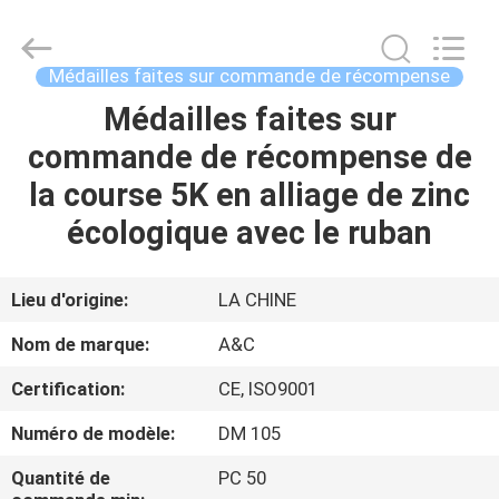
de
championnat
fait
sur
commande
Médailles faites sur commande de récompense
Fournisseur.
Copyright
©
Médailles faites sur
MAISON
2020
-
commande de récompense de
2025
champs-
rings.com.
PRODUITS
la course 5K en alliage de zinc
All
Rights
Reserved.
écologique avec le ruban
AU
SUJET
Lieu d'origine:
LA CHINE
DE
Nom de marque:
A&C
NOUS
Certification:
CE, ISO9001
Numéro de modèle:
DM 105
VISITE
D'USINE
Quantité de
PC 50