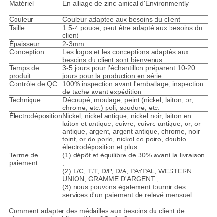
Matériel
En alliage de zinc amical d'Environmently
Couleur
Couleur adaptée aux besoins du client
Taille
1.5-4 pouce, peut être adapté aux besoins du
client
Épaisseur
2-3mm
Conception
Les logos et les conceptions adaptés aux
besoins du client sont bienvenus
Temps de
3-5 jours pour l'échantillon préparent 10-20
produit
jours pour la production en série
Contrôle de QC
100% inspection avant l'emballage, inspection
de tache avant expédition
Technique
Découpé, moulage, peint (nickel, laiton, or,
chrome, etc.) poli, soudure, etc.
Électrodéposition
Nickel, nickel antique, nickel noir, laiton en
laiton et antique, cuivre, cuivre antique, or, or
antique, argent, argent antique, chrome, noir
teint, or de perle, nickel de poire, double
électrodéposition et plus
Terme de
(1) dépôt et équilibre de 30% avant la livraison
paiement
;
(2) L/C, T/T, D/P, D/A, PAYPAL, WESTERN
UNION, GRAMME D'ARGENT ;
(3) nous pouvons également fournir des
services d'un paiement de relevé mensuel.
Comment adapter des médailles aux besoins du client de