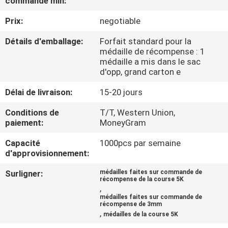
commande min:
Prix:
negotiable
CONTRÔLE
DE
Détails d'emballage:
Forfait standard pour la
médaille de récompense : 1
QUALITÉ
médaille a mis dans le sac
d'opp, grand carton e
CONTACTEZ-
Délai de livraison:
15-20 jours
NOUS
Conditions de
T/T, Western Union,
paiement:
MoneyGram
NOUVELLES
Capacité
1000pcs par semaine
d'approvisionnement:
CAS
Surligner:
médailles faites sur commande de
récompense de la course 5K
,
médailles faites sur commande de
récompense de 3mm
,
médailles de la course 5K