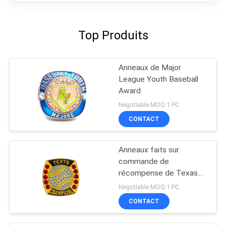
Top Produits
Anneaux de Major
League Youth Baseball
Award
Negotiable MOQ:1 PC
CONTACT
Anneaux faits sur
commande de
récompense de Texas
Baseball USSSA
Negotiable MOQ:1 PC
CONTACT