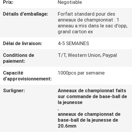
Prix:
Negotiable
CONTRÔLE
Détails d'emballage:
Forfait standard pour des
anneaux de championnat : 1
DE
anneau a mis dans le sac d'opp,
grand carton ex
QUALITÉ
Délai de livraison:
4-5 SEMAINES
CONTACTEZ-
Conditions de
T/T, Western Union, Paypal
paiement:
NOUS
Capacité
1000pcs par semaine
d'approvisionnement:
NOUVELLES
Surligner:
Anneaux de championnat faits
sur commande de base-ball de
CAS
la jeunesse
,
anneaux de championnat de
base-ball de la jeunesse de
20.6mm
,