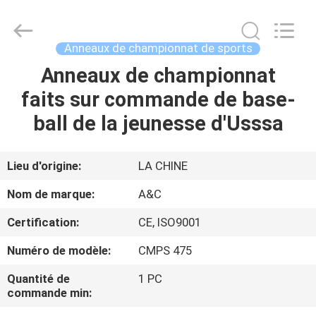
de
championnat
fait
sur
commande
Anneaux de championnat de sports
Fournisseur.
Copyright
©
Anneaux de championnat
MAISON
2020
-
faits sur commande de base-
2021
champs-
rings.com.
PRODUITS
ball de la jeunesse d'Usssa
All
Rights
Reserved.
AU
Lieu d'origine:
LA CHINE
SUJET
Nom de marque:
A&C
DE
Certification:
CE, ISO9001
NOUS
Numéro de modèle:
CMPS 475
VISITE
Quantité de
1 PC
commande min:
D'USINE