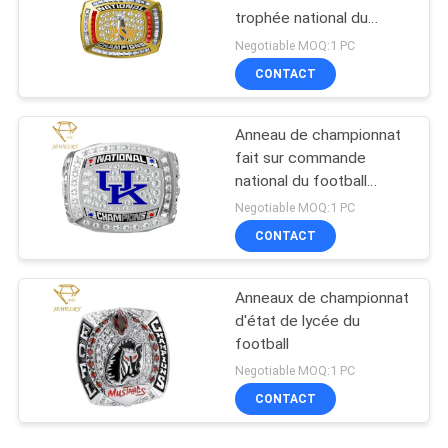
trophée national du
football
Negotiable MOQ:1 PC
CONTACT
Anneau de championnat
fait sur commande
national du football
argenté
Negotiable MOQ:1 PC
CONTACT
Anneaux de championnat
d'état de lycée du
football
Negotiable MOQ:1 PC
CONTACT