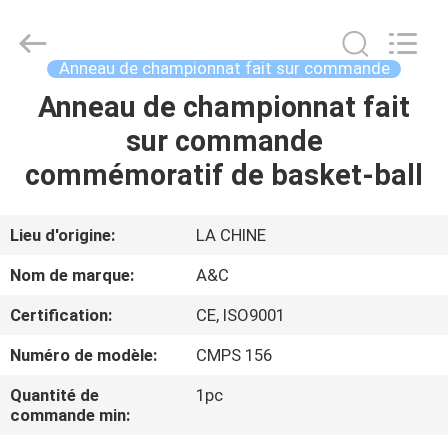
de
championnat
fait
sur
commande
Anneau de championnat fait sur commande
Fournisseur.
Copyright
©
Anneau de championnat fait
MAISON
2020
-
sur commande
2021
champs-
rings.com.
PRODUITS
commémoratif de basket-ball
All
Rights
Reserved.
AU
Lieu d'origine:
LA CHINE
SUJET
Nom de marque:
A&C
DE
Certification:
CE, ISO9001
NOUS
Numéro de modèle:
CMPS 156
VISITE
Quantité de
1pc
commande min:
D'USINE