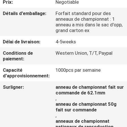
Prix:
Negotiable
CONTRÔLE
Détails d'emballage:
Forfait standard pour des
anneaux de championnat : 1
DE
anneau a mis dans le sac d'opp,
grand carton ex
QUALITÉ
Délai de livraison:
4-5weeks
CONTACTEZ-
Conditions de
Western Union, T/T, Paypal
paiement:
NOUS
Capacité
1000pcs par semaine
d'approvisionnement:
NOUVELLES
Surligner:
anneau de championnat fait sur
commande de 62.1mm
CAS
,
anneau de championnat 50g
fait sur commande
,
anneaux de championnat
nationaux de reproduction